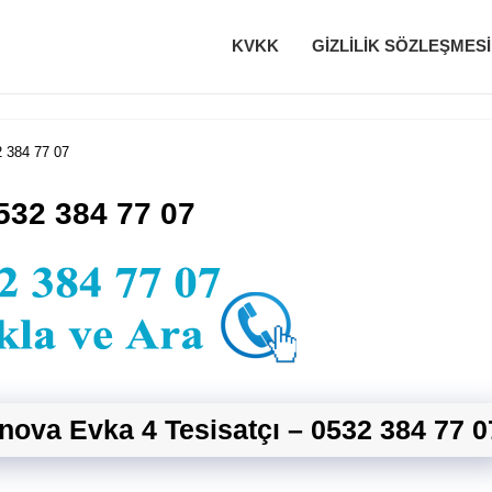
KVKK
GIZLILIK SÖZLEŞMESI
2 384 77 07
532 384 77 07
nova Evka 4 Tesisatçı – 0532 384 77 0