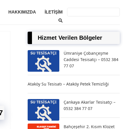
HAKKIMIZDA
İLETIŞIM
Hizmet Verilen Bölgeler
Ümraniye Çobançeşme
Caddesi Tesisatçı – 0532 384
77 07
Ataköy Su Tesisatı – Ataköy Petek Temizliği
Çankaya Akarlar Tesisatçı –
0532 384 77 07
7
Bahçeşehir 2. Kısım Klozet