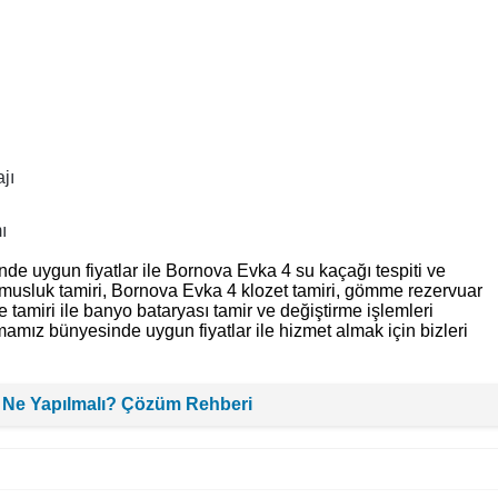
jı
ı
de uygun fiyatlar ile Bornova Evka 4 su kaçağı tespiti ve
 musluk tamiri, Bornova Evka 4 klozet tamiri, gömme rezervuar
e tamiri ile banyo bataryası tamir ve değiştirme işlemleri
mamız bünyesinde uygun fiyatlar ile hizmet almak için bizleri
 Ne Yapılmalı? Çözüm Rehberi