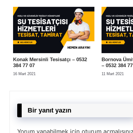
Konak Mersinli Tesisatçı – 0532
Bornova Ümit
384 77 07
– 0532 384 77
16 Mart 2021
11 Mart 2021
Bir yanıt yazın
Yorum yapabilmek için
oturum açmalısını