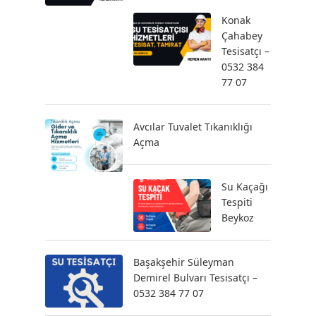
Konak
Çahabey
Tesisatçı –
0532 384
77 07
Avcılar Tuvalet Tıkanıklığı
Açma
Su Kaçağı
Tespiti
Beykoz
Başakşehir Süleyman
Demirel Bulvarı Tesisatçı –
0532 384 77 07