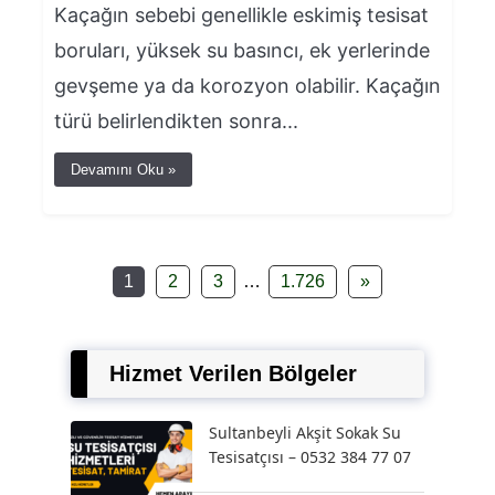
Kaçağın sebebi genellikle eskimiş tesisat
boruları, yüksek su basıncı, ek yerlerinde
gevşeme ya da korozyon olabilir. Kaçağın
türü belirlendikten sonra...
Devamını Oku »
1
2
3
…
1.726
»
Hizmet Verilen Bölgeler
Sultanbeyli Akşit Sokak Su
Tesisatçısı – 0532 384 77 07