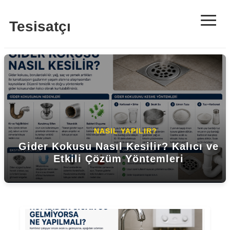
≡
Tesisatçı
NASIL YAPILIR?
NASIL YAPILIR?
Gider Kokusu Nasıl Kesilir? Kalıcı ve
Kombiden Sıcak Su Gelmiyorsa Ne
Kombi Basıncı Neden Düşer?
Etkili Çözüm Yöntemleri
Yapılmalı? Çözüm Rehberi