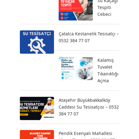
Su Kaçağı
Tespiti
Cebeci
Çatalca Kestanelik Tesisatçı –
0532 384 77 07
Kalamış
Tuvalet
Tıkanıklığı
Açma
Ataşehir Büyükbakkalköy
Caddesi Su Tesisatçısı – 0532
384 77 07
Pendik Esenyalı Mahallesi