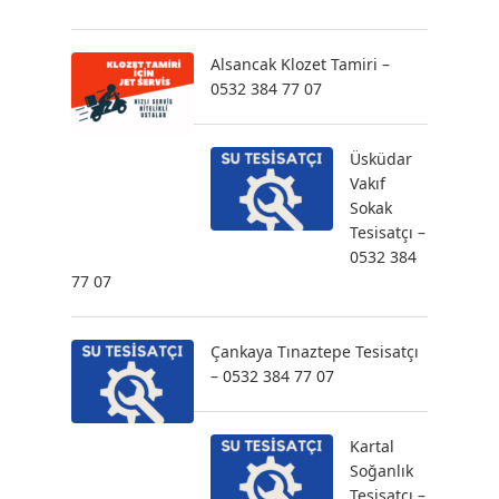
Alsancak Klozet Tamiri –
0532 384 77 07
Üsküdar
Vakıf
Sokak
Tesisatçı –
0532 384
77 07
Çankaya Tınaztepe Tesisatçı
– 0532 384 77 07
Kartal
Soğanlık
Tesisatçı –