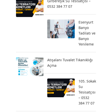
Girbereşik Su Tesisatçısı –
0532 384 77 07
Esenyurt
Banyo
Tadilatı ve
Banyo
Yenileme
Atışalanı Tuvalet Tıkanıklığı
Açma
105. Sokak
Su
Tesisatçısı
– 0532
384 77 07