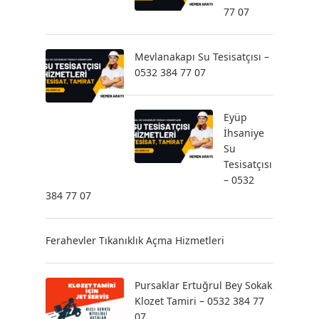
77 07
Mevlanakapı Su Tesisatçısı –
0532 384 77 07
Eyüp
İhsaniye
Su
Tesisatçısı
– 0532
384 77 07
Ferahevler Tıkanıklık Açma Hizmetleri
Pursaklar Ertuğrul Bey Sokak
Klozet Tamiri – 0532 384 77
07