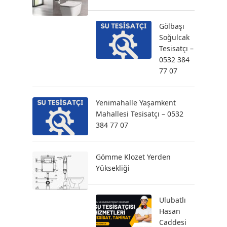
Gölbaşı
Soğulcak
Tesisatçı –
0532 384
77 07
Yenimahalle Yaşamkent
Mahallesi Tesisatçı – 0532
384 77 07
Gömme Klozet Yerden
Yüksekliği
Ulubatlı
Hasan
Caddesi