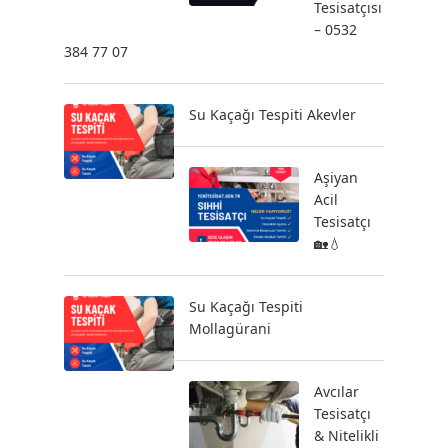
Tesisatçısı
– 0532
384 77 07
Su Kaçağı Tespiti Akevler
Aşiyan
Acil
Tesisatçı
🏡💧
Su Kaçağı Tespiti
Mollagürani
Avcılar
Tesisatçı
& Nitelikli