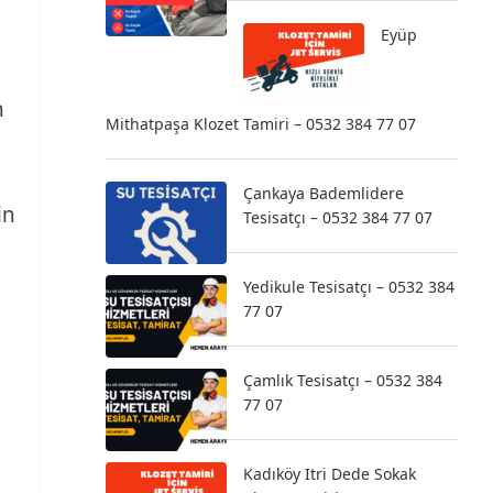
Eyüp
n
Mithatpaşa Klozet Tamiri – 0532 384 77 07
Çankaya Bademlidere
in
Tesisatçı – 0532 384 77 07
e
Yedikule Tesisatçı – 0532 384
77 07
Çamlık Tesisatçı – 0532 384
77 07
Kadıköy Itri Dede Sokak