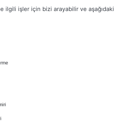
le ilgili işler için bizi arayabilir ve aşağıdaki
irme
iri
i