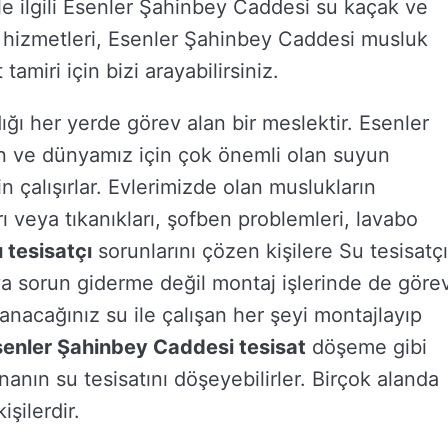
le ilgili Esenler Şahinbey Caddesi su kaçak ve
 hizmetleri, Esenler Şahinbey Caddesi musluk
amiri için bizi arayabilirsiniz.
ığı her yerde görev alan bir meslektir. Esenler
in ve dünyamız için çok önemli olan suyun
 çalışırlar. Evlerimizde olan muslukların
rı veya tıkanıkları, şofben problemleri, lavabo
 tesisatçı
sorunlarını çözen kişilere Su tesisatçı
ya sorun giderme değil montaj işlerinde de göre
llanacağınız su ile çalışan her şeyi montajlayıp
senler Şahinbey Caddesi tesisat
döşeme gibi
nanın su tesisatını döşeyebilirler. Birçok alanda
şilerdir.