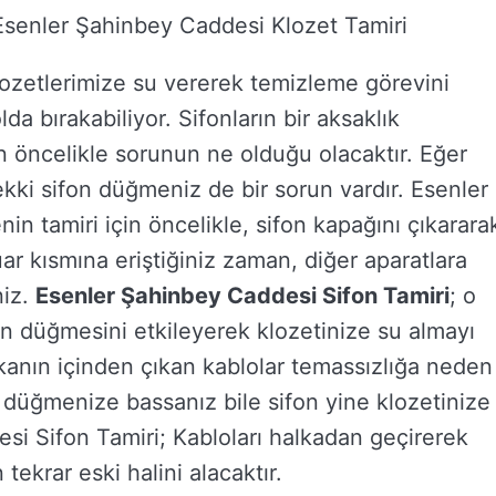
Esenler Şahinbey Caddesi Klozet Tamiri
lozetlerimize su vererek temizleme görevini
lda bırakabiliyor. Sifonların bir aksaklık
ncelikle sorunun ne olduğu olacaktır. Eğer
ki sifon düğmeniz de bir sorun vardır. Esenler
n tamiri için öncelikle, sifon kapağını çıkarara
ar kısmına eriştiğiniz zaman, diğer aparatlara
niz.
Esenler Şahinbey Caddesi Sifon Tamiri
; o
un düğmesini etkileyerek klozetinize su almayı
alkanın içinden çıkan kablolar temassızlığa neden
e düğmenize bassanız bile sifon yine klozetinize
i Sifon Tamiri; Kabloları halkadan geçirerek
ekrar eski halini alacaktır.