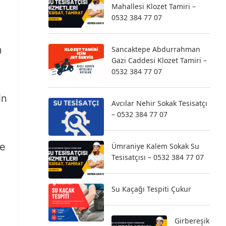
Mahallesi Klozet Tamiri –
0532 384 77 07
n
Sancaktepe Abdurrahman
Gazi Caddesi Klozet Tamiri –
0532 384 77 07
in
Avcılar Nehir Sokak Tesisatçı
– 0532 384 77 07
ve
Ümraniye Kalem Sokak Su
Tesisatçısı – 0532 384 77 07
Su Kaçağı Tespiti Çukur
Girbereşik