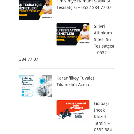
Ümraniye Hamam Sokak Su
Tesisatçısı – 0532 384 77 07
Silivri
Altınkum
Sitesi Su
Tesisatçısı
– 0532
384 77 07
Karanfilköy Tuvalet
Tıkanıklığı Açma
Gölbaşı
İncek
Klozet
Tamiri –
0532 384