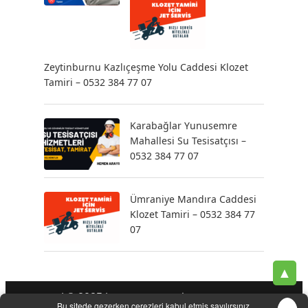
Zeytinburnu Kazlıçeşme Yolu Caddesi Klozet
Tamiri – 0532 384 77 07
Karabağlar Yunusemre
Mahallesi Su Tesisatçısı –
0532 384 77 07
Ümraniye Mandıra Caddesi
Klozet Tamiri – 0532 384 77
07
▲
| © 2025 |
-
-
-
Tesisatçı
Acil Tesisatçı
İstanbul Tesisatçı
Klozet
Bu sitede gezerken çerezleri kabul etmiş sayılırsınız.