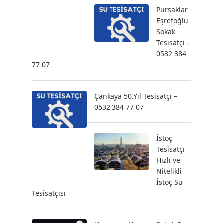
Pursaklar
Eşrefoğlu
Sokak
Tesisatçı –
0532 384
77 07
Çankaya 50.Yıl Tesisatçı –
0532 384 77 07
İstoç
Tesisatçı
Hızlı ve
Nitelikli
İstoç Su
Tesisatçısı