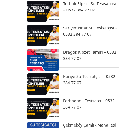
Torbalı Eğerci Su Tesisatçısı
– 0532 384 77 07
Sarıyer Pınar Su Tesisatçısı –
0532 384 77 07
Dragos Klozet Tamiri – 0532
384 77 07
Kariye Su Tesisatçısı – 0532
384 77 07
Ferhadanlı Tesisatçı – 0532
384 77 07
Çekmeköy Çamlık Mahallesi