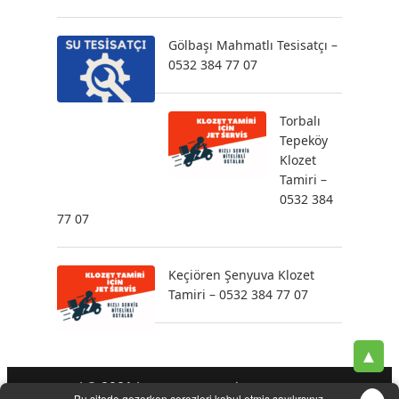
Gölbaşı Mahmatlı Tesisatçı –
0532 384 77 07
Torbalı
Tepeköy
Klozet
Tamiri –
0532 384
77 07
Keçiören Şenyuva Klozet
Tamiri – 0532 384 77 07
▲
| © 2021 |
-
-
-
Tesisatçı
Acil Tesisatçı
İstanbul Tesisatçı
Klozet
Bu sitede gezerken çerezleri kabul etmiş sayılırsınız.