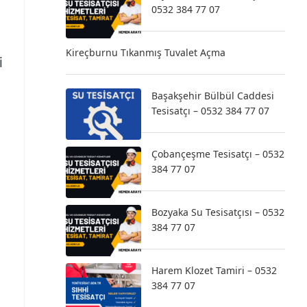
0532 384 77 07
Kireçburnu Tıkanmış Tuvalet Açma
i
Başakşehir Bülbül Caddesi
Tesisatçı – 0532 384 77 07
Çobançeşme Tesisatçı – 0532
384 77 07
Bozyaka Su Tesisatçısı – 0532
384 77 07
Harem Klozet Tamiri – 0532
384 77 07