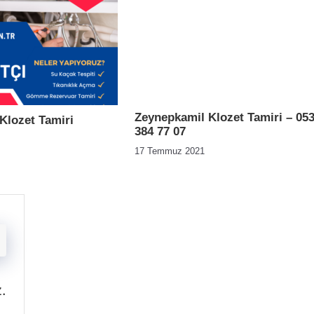
Zeynepkamil Klozet Tamiri – 05
 Klozet Tamiri
384 77 07
17 Temmuz 2021
z
.