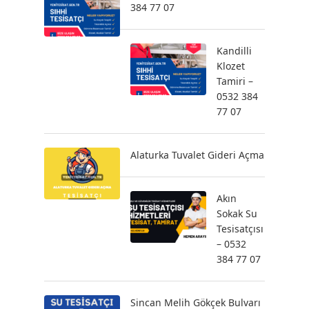
384 77 07
Kandilli
Klozet
Tamiri –
0532 384
77 07
Alaturka Tuvalet Gideri Açma
Akın
Sokak Su
Tesisatçısı
– 0532
384 77 07
Sincan Melih Gökçek Bulvarı