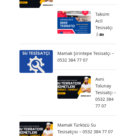
Taksim
Acil
Tesisatçı
💧🏡
Mamak Şirintepe Tesisatçı –
0532 384 77 07
Avni
Tolunay
Tesisatçı –
0532 384
77 07
Mamak Türközü Su
Tesisatçısı – 0532 384 77 07