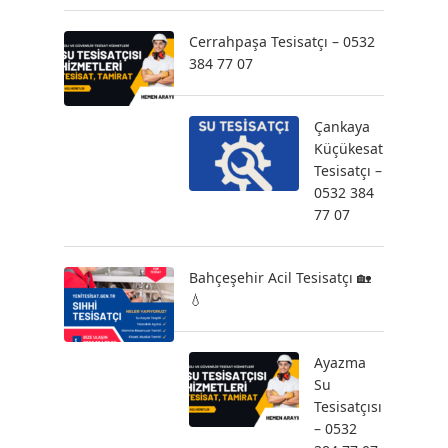
Cerrahpaşa Tesisatçı – 0532
384 77 07
Çankaya
Küçükesat
Tesisatçı –
0532 384
77 07
Bahçeşehir Acil Tesisatçı 🏡
💧
Ayazma
Su
Tesisatçısı
– 0532