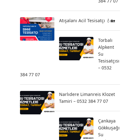
384 77 07
Atışalanı Acil Tesisatçı 💧🏡
Torbalı
Alpkent
Su
Tesisatçısı
– 0532
384 77 07
Narlıdere Limanreis Klozet
Tamiri – 0532 384 77 07
Çankaya
Gökkuşağı
Su