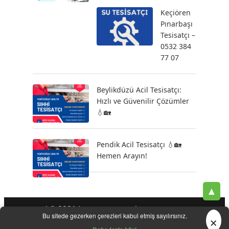
Keçiören
Pınarbaşı
Tesisatçı –
0532 384
77 07
Beylikdüzü Acil Tesisatçı:
Hızlı ve Güvenilir Çözümler
💧🏡
Pendik Acil Tesisatçı 💧🏡
Hemen Arayın!
▲
| © 2021 |
-
-
-
Tesisatçı
Acil Tesisatçı
İstanbul Tesisatçı
Klozet
×
Bu sitede gezerken çerezleri kabul etmiş sayılırsınız.
-
-
-
-
Tamiri
Su Kaçak Tespiti
Su Tesisatçı
Su Tesisat Hizmetleri
-
Tıkanıklık Açma
Yeni Tesisat Hizmetleri