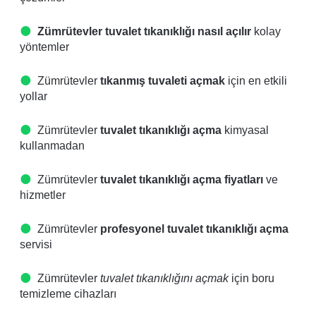
Zümrütevler tuvalet tıkanıklığı nasıl açılır
kolay
yöntemler
Zümrütevler
tıkanmış tuvaleti açmak
için en etkili
yollar
Zümrütevler
tuvalet tıkanıklığı açma
kimyasal
kullanmadan
Zümrütevler
tuvalet tıkanıklığı açma fiyatları
ve
hizmetler
Zümrütevler
profesyonel tuvalet tıkanıklığı açma
servisi
Zümrütevler
tuvalet tıkanıklığını açmak
için boru
temizleme cihazları