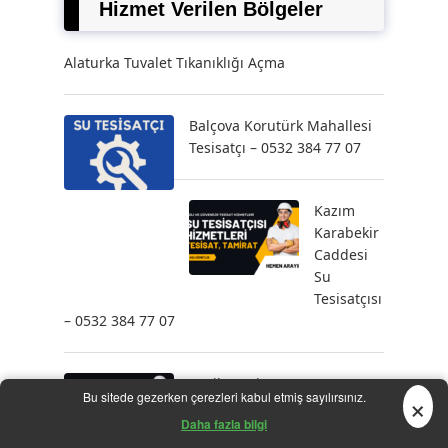
Hizmet Verilen Bölgeler
Alaturka Tuvalet Tıkanıklığı Açma
Balçova Korutürk Mahallesi
Tesisatçı – 0532 384 77 07
Kazım
Karabekir
Caddesi
Su
Tesisatçısı
– 0532 384 77 07
Beşiktaş Sinanpaşa
×
Bu sitede gezerken çerezleri kabul etmiş sayılırsınız.
Mahallesi Su Tesisatçısı –
Daha fazla bilgi
0532 384 77 07