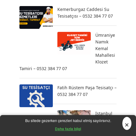
Kemerburgaz Caddesi Su
Tesisatçısı – 0532 384 77 07
Ümraniye
Namık
Kemal
Mahallesi
Klozet
Tamiri – 0532 384 77 07
Fatih Rüstem Paşa Tesisatçı –
0532 384 77 07
İstanbul
×
Lavabo
Bu sitede gezerken çerezleri kabul etmiş sayılırsınız.
Açma:
Daha fazla bilgi
Hızlı ve