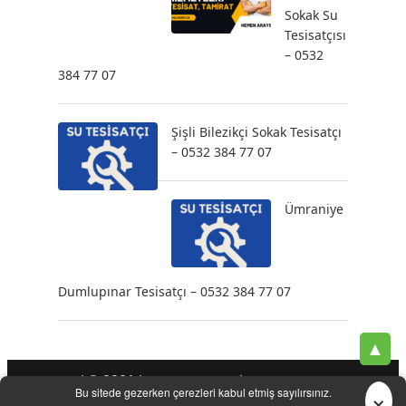
Sokak Su
Tesisatçısı
– 0532
384 77 07
Şişli Bilezikçi Sokak Tesisatçı
– 0532 384 77 07
Ümraniye
Dumlupınar Tesisatçı – 0532 384 77 07
▲
| © 2021 |
-
-
-
Tesisatçı
Acil Tesisatçı
İstanbul Tesisatçı
Klozet
×
Bu sitede gezerken çerezleri kabul etmiş sayılırsınız.
-
-
-
-
Tamiri
Su Kaçak Tespiti
Su Tesisatçı
Su Tesisat Hizmetleri