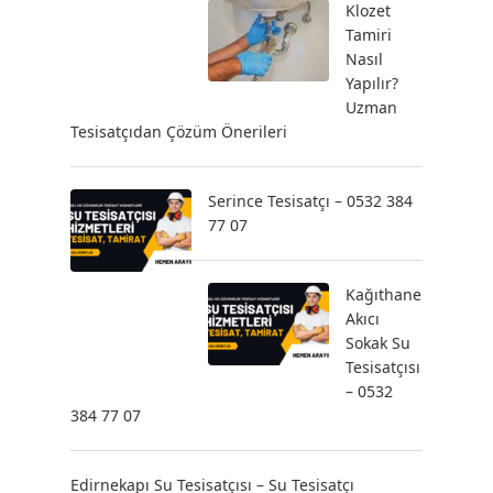
Klozet
Tamiri
Nasıl
Yapılır?
Uzman
Tesisatçıdan Çözüm Önerileri
Serince Tesisatçı – 0532 384
77 07
Kağıthane
Akıcı
Sokak Su
Tesisatçısı
– 0532
384 77 07
Edirnekapı Su Tesisatçısı – Su Tesisatçı