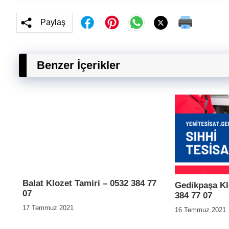
Paylaş
Benzer İçerikler
Balat Klozet Tamiri – 0532 384 77
Gedikpaşa Kl
07
384 77 07
17 Temmuz 2021
16 Temmuz 2021