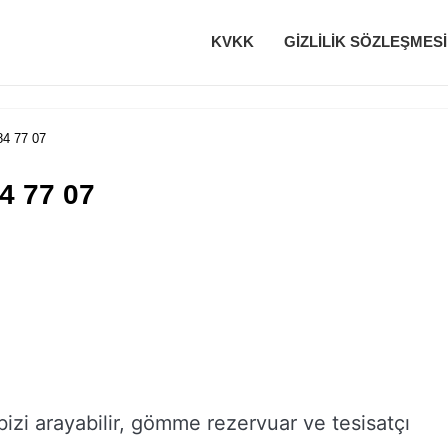
KVKK
GIZLILIK SÖZLEŞMESI
84 77 07
4 77 07
i bizi arayabilir, gömme rezervuar ve tesisatçı