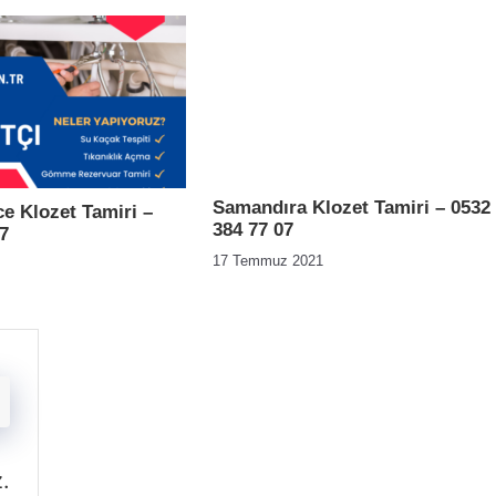
Samandıra Klozet Tamiri – 0532
 Klozet Tamiri –
384 77 07
7
17 Temmuz 2021
z
.