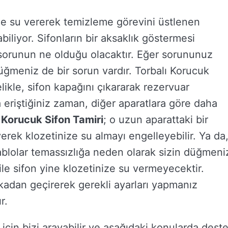
ize su vererek temizleme görevini üstlenen
abiliyor. Sifonların bir aksaklık göstermesi
orunun ne olduğu olacaktır. Eğer sorununuz
ğmeniz de bir sorun vardır. Torbalı Korucuk
likle, sifon kapağını çıkararak rezervuar
 eriştiğiniz zaman, diğer aparatlara göre daha
 Korucuk Sifon Tamiri
; o uzun aparattaki bir
rek klozetinize su almayı engelleyebilir. Ya da
ablolar temassızlığa neden olarak sizin düğmeni
le sifon yine klozetinize su vermeyecektir.
lkadan geçirerek gerekli ayarları yapmanız
r.
ler için bizi arayabilir ve aşağıdaki konularda dest