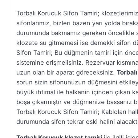
Torbalı Korucuk Sifon Tamiri; klozetlerim
sifonlarımız, bizleri bazen yarı yolda bırak
durumunda bakmamız gereken öncelikle s
klozete su gitmemesi ise demekki sifon dü
Sifon Tamiri; Bu düğmenin tamiri için önce
sistemine erişmelisiniz. Rezervuar kısmına
uzun olan bir aparat göreceksiniz.
Torbalı
sorun sizin sifonunuzun düğmesini etkileye
büyük ihtimal ile halkanın içinden çıkan k
boşa çıkarmıştır ve düğmenize bassanız bi
Torbalı Korucuk Sifon Tamiri; Kabloları ha
durumunda sifon tekrar eski halini alacaktı
Torbalı Korucuk klozet tamiri
ile ilgili iş