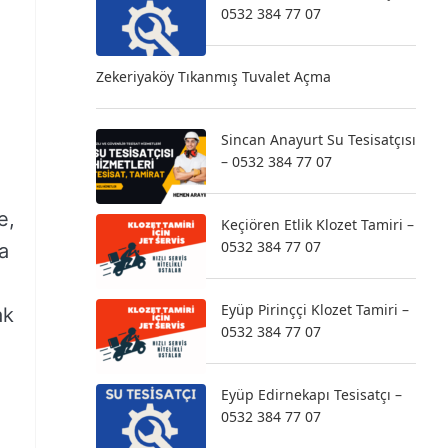
0532 384 77 07
Zekeriyaköy Tıkanmış Tuvalet Açma
Sincan Anayurt Su Tesisatçısı
– 0532 384 77 07
e,
Keçiören Etlik Klozet Tamiri –
0532 384 77 07
a
Eyüp Pirinççi Klozet Tamiri –
ak
0532 384 77 07
Eyüp Edirnekapı Tesisatçı –
0532 384 77 07