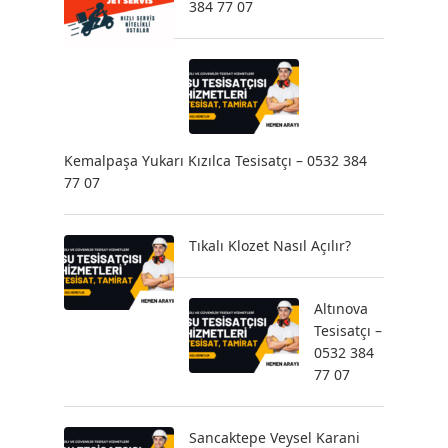
384 77 07
Kemalpaşa Yukarı Kızılca Tesisatçı – 0532 384
77 07
Tıkalı Klozet Nasıl Açılır?
Altınova
Tesisatçı –
0532 384
77 07
Sancaktepe Veysel Karani