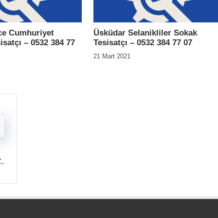
e Cumhuriyet
Üsküdar Selanikliler Sokak
isatçı – 0532 384 77
Tesisatçı – 0532 384 77 07
21 Mart 2021
z
.
-
-
-
-
çı
Klozet Tamiri
Su Kaçak Tespiti
Su Tesisatçı
Su Tesisat Hizmetler