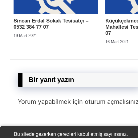
Sincan Erdal Sokak Tesisatçı –
Küçükçekmec
0532 384 77 07
Mahallesi Tes
07
19 Mart 2021
16 Mart 2021
Bir yanıt yazın
Yorum yapabilmek için
oturum açmalısını
Bu sitede gezerken çerezleri kabul etmiş sayılırsınız.
| © 2021 |
-
-
Tesisatçı
Acil Tesisatçı
İstanbul Tesisat