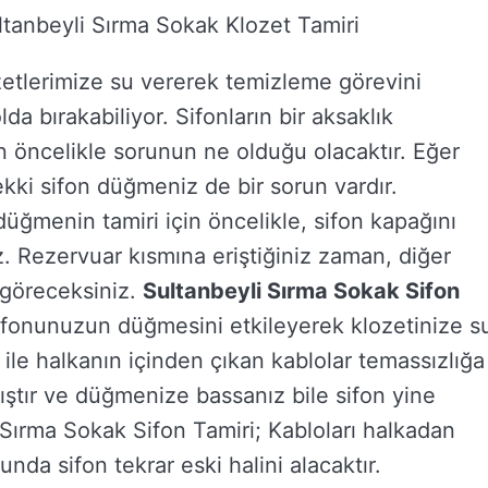
ltanbeyli Sırma Sokak Klozet Tamiri
zetlerimize su vererek temizleme görevini
lda bırakabiliyor. Sifonların bir aksaklık
ncelikle sorunun ne olduğu olacaktır. Eğer
ki sifon düğmeniz de bir sorun vardır.
üğmenin tamiri için öncelikle, sifon kapağını
z. Rezervuar kısmına eriştiğiniz zaman, diğer
 göreceksiniz.
Sultanbeyli Sırma Sokak Sifon
 sifonunuzun düğmesini etkileyerek klozetinize s
 ile halkanın içinden çıkan kablolar temassızlığa
ştır ve düğmenize bassanız bile sifon yine
 Sırma Sokak Sifon Tamiri; Kabloları halkadan
nda sifon tekrar eski halini alacaktır.