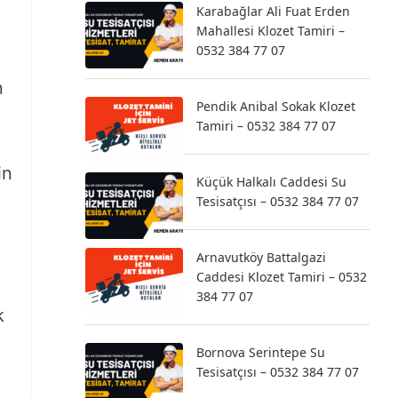
Karabağlar Ali Fuat Erden
Mahallesi Klozet Tamiri –
0532 384 77 07
n
Pendik Anibal Sokak Klozet
Tamiri – 0532 384 77 07
in
Küçük Halkalı Caddesi Su
Tesisatçısı – 0532 384 77 07
Arnavutköy Battalgazi
Caddesi Klozet Tamiri – 0532
384 77 07
k
Bornova Serintepe Su
Tesisatçısı – 0532 384 77 07