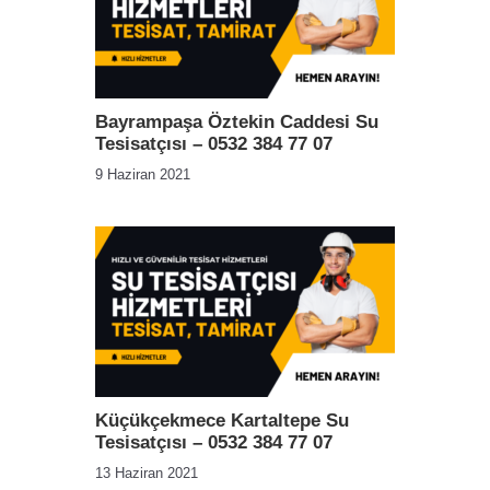
Bayrampaşa Öztekin Caddesi Su
Tesisatçısı – 0532 384 77 07
9 Haziran 2021
Küçükçekmece Kartaltepe Su
Tesisatçısı – 0532 384 77 07
13 Haziran 2021