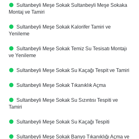
Sultanbeyli Meşe Sokak Sultanbeyli Meşe Sokaka
Montaj ve Tamiri
Sultanbeyli Meşe Sokak Kalorifer Tamiri ve
Yenileme
Sultanbeyli Meşe Sokak Temiz Su Tesisatı Montajı
ve Yenileme
Sultanbeyli Meşe Sokak Su Kaçağı Tespit ve Tamiri
Sultanbeyli Meşe Sokak Tıkanıklık Açma
Sultanbeyli Meşe Sokak Su Sızıntısı Tespiti ve
Tamiri
Sultanbeyli Meşe Sokak Su Kaçağı Tespiti
Sultanbeyli Meşe Sokak Banyo Tıkanıklığı Açma ve