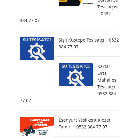
Tesisatçısı
– 0532
384 77 07
Şişli Kuştepe Tesisatçı – 0532
384 77 07
Kartal
Orta
Mahallesi
Tesisatçı –
0532 384
77 07
Esenyurt Yeşilkent Klozet
Tamiri – 0532 384 77 07