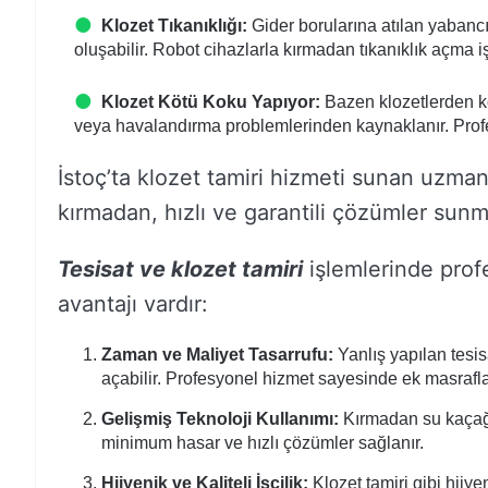
Klozet Tıkanıklığı:
Gider borularına atılan yabancı
oluşabilir. Robot cihazlarla kırmadan tıkanıklık açma i
Klozet Kötü Koku Yapıyor:
Bazen klozetlerden köt
veya havalandırma problemlerinden kaynaklanır. Profesy
İstoç’ta klozet tamiri hizmeti sunan uzman
kırmadan, hızlı ve garantili çözümler sunm
Tesisat ve klozet tamiri
işlemlerinde prof
avantajı vardır:
Zaman ve Maliyet Tasarrufu:
Yanlış yapılan tesi
açabilir. Profesyonel hizmet sayesinde ek masrafla
Gelişmiş Teknoloji Kullanımı:
Kırmadan su kaçağı 
minimum hasar ve hızlı çözümler sağlanır.
Hijyenik ve Kaliteli İşçilik:
Klozet tamiri gibi hijye