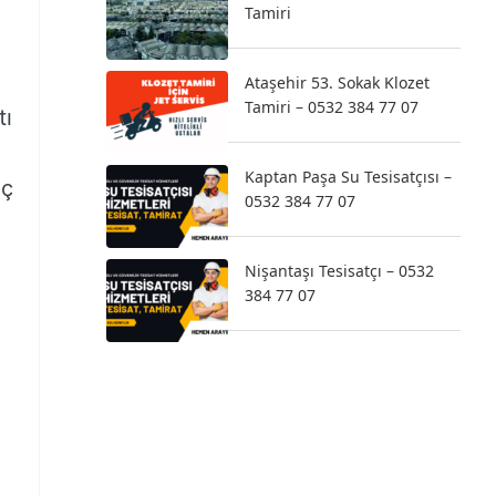
Tamiri
Ataşehir 53. Sokak Klozet
Tamiri – 0532 384 77 07
tı
Kaptan Paşa Su Tesisatçısı –
oç
0532 384 77 07
Nişantaşı Tesisatçı – 0532
384 77 07