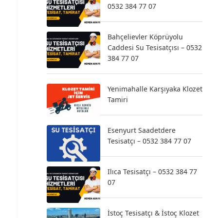
0532 384 77 07
Bahçelievler Köprüyolu
Caddesi Su Tesisatçısı – 0532
384 77 07
Yenimahalle Karşıyaka Klozet
Tamiri
Esenyurt Saadetdere
Tesisatçı – 0532 384 77 07
Ilıca Tesisatçı – 0532 384 77
07
İstoç Tesisatçı & İstoç Klozet