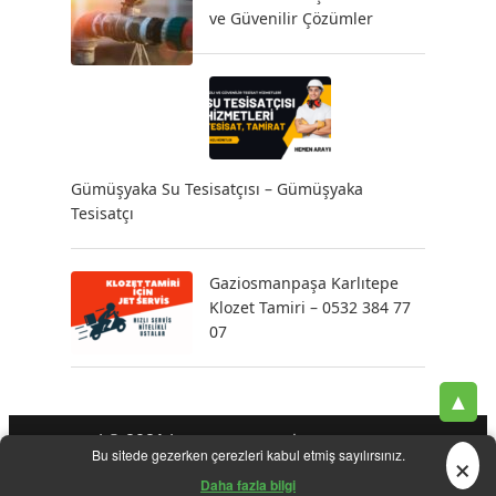
ve Güvenilir Çözümler
Gümüşyaka Su Tesisatçısı – Gümüşyaka
Tesisatçı
Gaziosmanpaşa Karlıtepe
Klozet Tamiri – 0532 384 77
07
▲
| © 2021 |
-
-
-
Tesisatçı
Acil Tesisatçı
İstanbul Tesisatçı
Klozet
×
Bu sitede gezerken çerezleri kabul etmiş sayılırsınız.
-
-
-
-
Tamiri
Su Kaçak Tespiti
Su Tesisatçı
Su Tesisat Hizmetleri
-
Tıkanıklık Açma
Yeni Tesisat Hizmetleri
Daha fazla bilgi