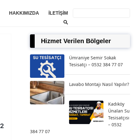
HAKKIMIZDA
İLETIŞIM
Hizmet Verilen Bölgeler
Ümraniye Semir Sokak
Tesisatçı – 0532 384 77 07
Lavabo Montajı Nasıl Yapılır?
Kadıköy
Ünalan Su
Tesisatçısı
– 0532
32
384 77 07