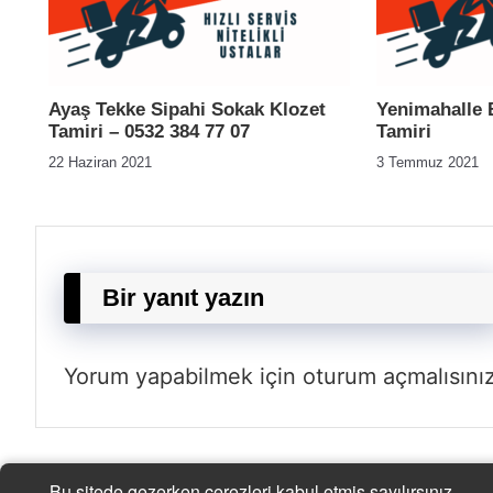
Ayaş Tekke Sipahi Sokak Klozet
Yenimahalle B
Tamiri – 0532 384 77 07
Tamiri
22 Haziran 2021
3 Temmuz 2021
Bir yanıt yazın
Yorum yapabilmek için
oturum açmalısını
Bu sitede gezerken çerezleri kabul etmiş sayılırsınız.