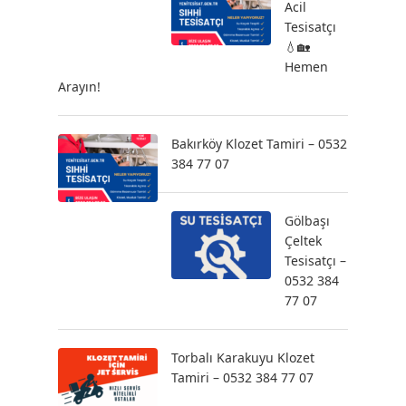
Acil
Tesisatçı
💧🏡
Hemen
Arayın!
Bakırköy Klozet Tamiri – 0532
384 77 07
Gölbaşı
Çeltek
Tesisatçı –
0532 384
77 07
Torbalı Karakuyu Klozet
Tamiri – 0532 384 77 07