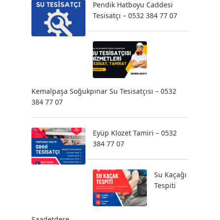
Pendik Hatboyu Caddesi
Tesisatçı – 0532 384 77 07
Kemalpaşa Soğukpınar Su Tesisatçısı – 0532
384 77 07
Eyüp Klozet Tamiri – 0532
384 77 07
Su Kaçağı
Tespiti
Saadetdere