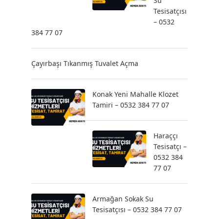
Su
Tesisatçısı
– 0532
384 77 07
Çayırbaşı Tıkanmış Tuvalet Açma
Konak Yeni Mahalle Klozet
Tamiri – 0532 384 77 07
Haraççı
Tesisatçı –
0532 384
77 07
Armağan Sokak Su
Tesisatçısı – 0532 384 77 07