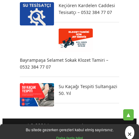
Keçiören Kardelen Caddesi
Tesisatçı – 0532 384 77 07
Bayrampaşa Selamet Sokak Klozet Tamiri –
0532 384 77 07
Su Kaçağı Tespiti Sultangazi
50. Yıl
▲
| © 2021 |
-
-
-
Tesisatçı
Acil Tesisatçı
İstanbul Tesisatçı
Klozet
×
Bu sitede gezerken çerezleri kabul etmiş sayılırsınız.
-
-
-
-
Tamiri
Su Kaçak Tespiti
Su Tesisatçı
Su Tesisat Hizmetleri
-
Tıkanıklık Açma
Yeni Tesisat Hizmetleri
Daha fazla bilgi