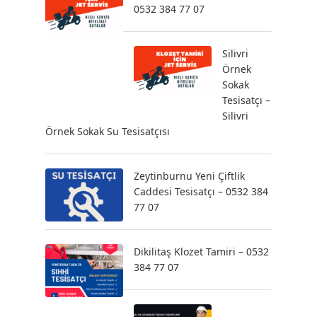
0532 384 77 07
Silivri
Örnek
Sokak
Tesisatçı –
Silivri
Örnek Sokak Su Tesisatçısı
Zeytinburnu Yeni Çiftlik
Caddesi Tesisatçı – 0532 384
77 07
Dikilitaş Klozet Tamiri – 0532
384 77 07