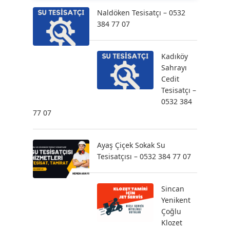
Naldöken Tesisatçı – 0532
384 77 07
Kadıköy
Sahrayı
Cedit
Tesisatçı –
0532 384
77 07
Ayaş Çiçek Sokak Su
Tesisatçısı – 0532 384 77 07
Sincan
Yenikent
Çoğlu
Klozet