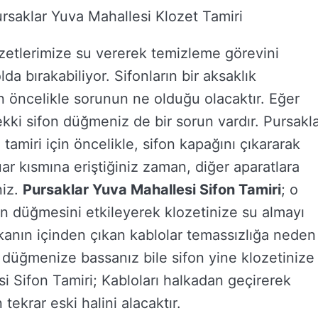
ursaklar Yuva Mahallesi Klozet Tamiri
ozetlerimize su vererek temizleme görevini
lda bırakabiliyor. Sifonların bir aksaklık
ncelikle sorunun ne olduğu olacaktır. Eğer
ki sifon düğmeniz de bir sorun vardır. Pursakl
amiri için öncelikle, sifon kapağını çıkararak
ar kısmına eriştiğiniz zaman, diğer aparatlara
niz.
Pursaklar Yuva Mahallesi Sifon Tamiri
; o
un düğmesini etkileyerek klozetinize su almayı
alkanın içinden çıkan kablolar temassızlığa neden
e düğmenize bassanız bile sifon yine klozetinize
i Sifon Tamiri; Kabloları halkadan geçirerek
ekrar eski halini alacaktır.