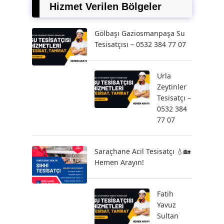
Hizmet Verilen Bölgeler
Gölbaşı Gaziosmanpaşa Su
Tesisatçısı – 0532 384 77 07
Urla
Zeytinler
Tesisatçı –
0532 384
77 07
Saraçhane Acil Tesisatçı 💧🏡
Hemen Arayın!
Fatih
Yavuz
Sultan