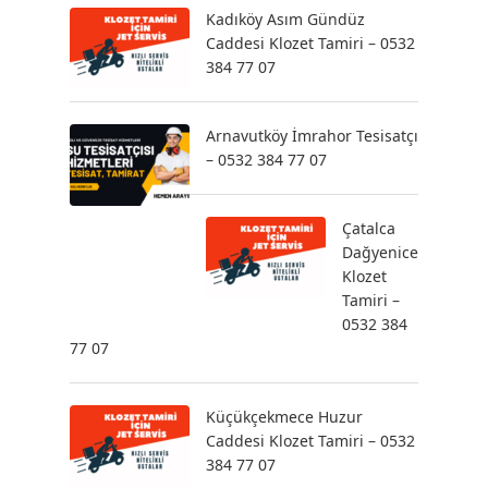
Kadıköy Asım Gündüz
Caddesi Klozet Tamiri – 0532
384 77 07
Arnavutköy İmrahor Tesisatçı
– 0532 384 77 07
Çatalca
Dağyenice
Klozet
Tamiri –
0532 384
77 07
Küçükçekmece Huzur
Caddesi Klozet Tamiri – 0532
384 77 07