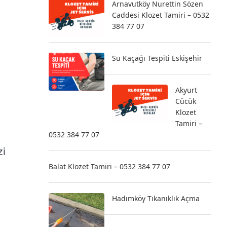
Arnavutköy Nurettin Sözen
Caddesi Klozet Tamiri – 0532
384 77 07
Su Kaçağı Tespiti Eskişehir
Akyurt
Cücük
Klozet
Tamiri –
,
0532 384 77 07
zi
Balat Klozet Tamiri – 0532 384 77 07
Hadımköy Tıkanıklık Açma