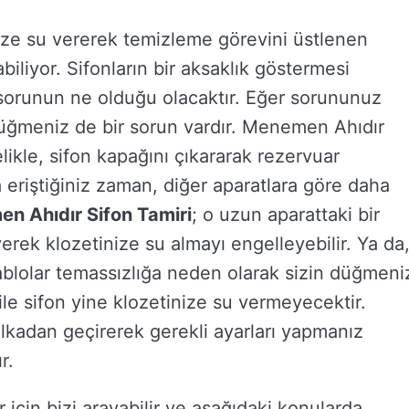
ize su vererek temizleme görevini üstlenen
abiliyor. Sifonların bir aksaklık göstermesi
orunun ne olduğu olacaktır. Eğer sorununuz
üğmeniz de bir sorun vardır. Menemen Ahıdır
likle, sifon kapağını çıkararak rezervuar
 eriştiğiniz zaman, diğer aparatlara göre daha
n Ahıdır Sifon Tamiri
; o uzun aparattaki bir
rek klozetinize su almayı engelleyebilir. Ya da
ablolar temassızlığa neden olarak sizin düğmeni
le sifon yine klozetinize su vermeyecektir.
lkadan geçirerek gerekli ayarları yapmanız
r.
ler için bizi arayabilir ve aşağıdaki konularda