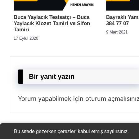
Buca Yaylacık Tesisatçı – Buca
Bayraklı Yama
Yaylacık Klozet Tamiri ve Sifon
384 77 07
Tamiri
9 Mart 2021
17 Eylül 2020
Bir yanıt yazın
Yorum yapabilmek için
oturum açmalısını
Bu sitede gezerken çerezleri kabul etmiş sayılırsınız.
| © 2021 |
-
-
Tesisatçı
Acil Tesisatçı
İstanbul Tesisat