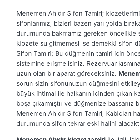
Menemen Ahıdır Sifon Tamiri; klozetlerim
sifonlarımız, bizleri bazen yarı yolda bırak
durumunda bakmamız gereken öncelikle s
klozete su gitmemesi ise demekki sifon d
Sifon Tamiri; Bu düğmenin tamiri için önce
sistemine erişmelisiniz. Rezervuar kısmına
uzun olan bir aparat göreceksiniz.
Meneme
sorun sizin sifonunuzun düğmesini etkileye
büyük ihtimal ile halkanın içinden çıkan k
boşa çıkarmıştır ve düğmenize bassanız bi
Menemen Ahıdır Sifon Tamiri; Kabloları ha
durumunda sifon tekrar eski halini alacaktı
Menemen Ahıdır klozet tamiri
ile ilgili iş