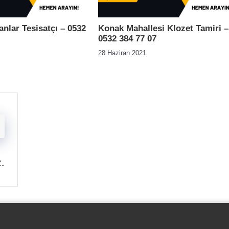
nlar Tesisatçı – 0532
Konak Mahallesi Klozet Tamiri –
0532 384 77 07
28 Haziran 2021
z
.
-
-
-
-
çı
Klozet Tamiri
Su Kaçak Tespiti
Su Tesisatçı
Su Tesisat Hizmetler