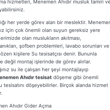
ma hizmetleri, Menemen Ahıdır musluk tamiri v
abilirsiniz.
ldığı her yerde görev alan bir meslektir. Meneme
mız için çok önemli olan suyun gereksiz yere
vlerimizde olan muslukların akıtması,
kanıkları, şofben problemleri, lavabo sorunları ve
çözen kişilere Su tesisatçısı denir. Bununla
 değil montaj işlerinde de görev alırlar.
ınız su ile çalışan her şeyi montajlayıp
enemen Ahıdır tesisat
döşeme gibi önemli
u tesisatını döşeyebilirler. Birçok alanda hizmet
r.
men Ahıdır Gider Açma