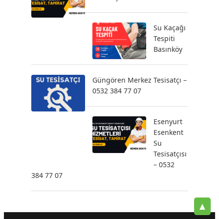
Su Kaçağı
Tespiti
Basınköy
Güngören Merkez Tesisatçı –
0532 384 77 07
Esenyurt
Esenkent
Su
Tesisatçısı
– 0532
384 77 07
▲