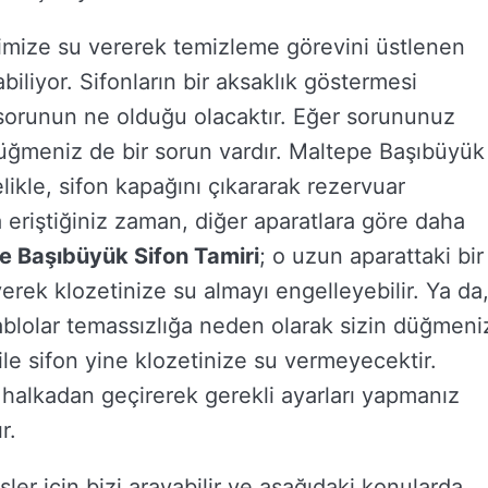
rimize su vererek temizleme görevini üstlenen
abiliyor. Sifonların bir aksaklık göstermesi
orunun ne olduğu olacaktır. Eğer sorununuz
üğmeniz de bir sorun vardır. Maltepe Başıbüyük
likle, sifon kapağını çıkararak rezervuar
 eriştiğiniz zaman, diğer aparatlara göre daha
e Başıbüyük Sifon Tamiri
; o uzun aparattaki bir
rek klozetinize su almayı engelleyebilir. Ya da
ablolar temassızlığa neden olarak sizin düğmeni
le sifon yine klozetinize su vermeyecektir.
 halkadan geçirerek gerekli ayarları yapmanız
r.
i işler için bizi arayabilir ve aşağıdaki konularda