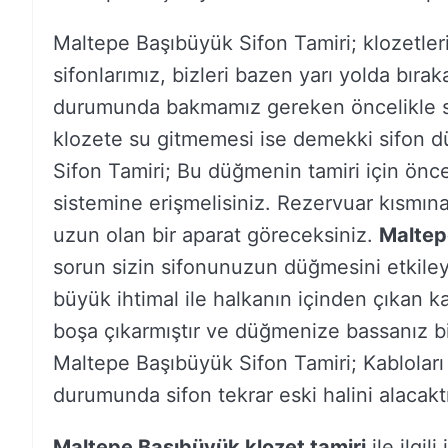
Maltepe Başıbüyük Sifon Tamiri; klozetle
sifonlarımız, bizleri bazen yarı yolda bırak
durumunda bakmamız gereken öncelikle s
klozete su gitmemesi ise demekki sifon d
Sifon Tamiri; Bu düğmenin tamiri için önce
sistemine erişmelisiniz. Rezervuar kısmına
uzun olan bir aparat göreceksiniz.
Maltep
sorun sizin sifonunuzun düğmesini etkileye
büyük ihtimal ile halkanın içinden çıkan k
boşa çıkarmıştır ve düğmenize bassanız bi
Maltepe Başıbüyük Sifon Tamiri; Kabloları
durumunda sifon tekrar eski halini alacaktı
Maltepe Başıbüyük klozet tamiri
ile ilgil