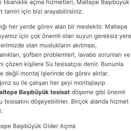
tıkanıklık açma hizmetleri, Maltepe Başıbüyük
amiri için bizi arayabilirsiniz.
dığı her yerde görev alan bir meslektir. Maltepe
ünyamız için çok önemli olan suyun gereksiz yer
vlerimizde olan muslukların akıtması,
kanıkları, şofben problemleri, lavabo sorunları ve
nı çözen kişilere Su tesisatçısı denir. Bununla
 değil montaj işlerinde de görev alırlar.
ınız su ile çalışan her şeyi montajlayıp
altepe Başıbüyük tesisat
döşeme gibi önemli
u tesisatını döşeyebilirler. Birçok alanda hizmet
r.
ltepe Başıbüyük Gider Açma