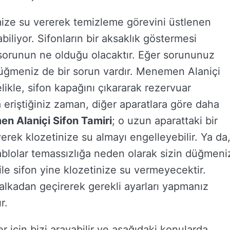
mize su vererek temizleme görevini üstlenen
abiliyor. Sifonların bir aksaklık göstermesi
orunun ne olduğu olacaktır. Eğer sorununuz
üğmeniz de bir sorun vardır. Menemen Alaniçi
likle, sifon kapağını çıkararak rezervuar
 eriştiğiniz zaman, diğer aparatlara göre daha
n Alaniçi Sifon Tamiri
; o uzun aparattaki bir
rek klozetinize su almayı engelleyebilir. Ya da
ablolar temassızlığa neden olarak sizin düğmeni
le sifon yine klozetinize su vermeyecektir.
alkadan geçirerek gerekli ayarları yapmanız
r.
şler için bizi arayabilir ve aşağıdaki konularda