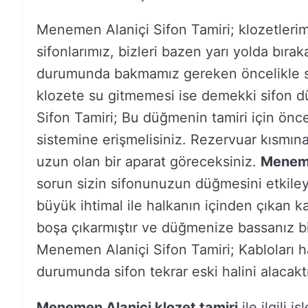
Menemen Alaniçi Sifon Tamiri; klozetleri
sifonlarımız, bizleri bazen yarı yolda bırak
durumunda bakmamız gereken öncelikle s
klozete su gitmemesi ise demekki sifon d
Sifon Tamiri; Bu düğmenin tamiri için önce
sistemine erişmelisiniz. Rezervuar kısmına
uzun olan bir aparat göreceksiniz.
Meneme
sorun sizin sifonunuzun düğmesini etkileye
büyük ihtimal ile halkanın içinden çıkan k
boşa çıkarmıştır ve düğmenize bassanız bi
Menemen Alaniçi Sifon Tamiri; Kabloları h
durumunda sifon tekrar eski halini alacaktı
Menemen Alaniçi klozet tamiri
ile ilgili i