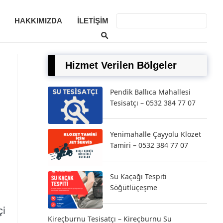
HAKKIMIZDA
İLETIŞIM
Hizmet Verilen Bölgeler
Pendik Ballıca Mahallesi
Tesisatçı – 0532 384 77 07
Yenimahalle Çayyolu Klozet
Tamiri – 0532 384 77 07
Su Kaçağı Tespiti
Söğütlüçeşme
çi
Kireçburnu Tesisatçı – Kireçburnu Su