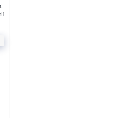
r.
li
ı