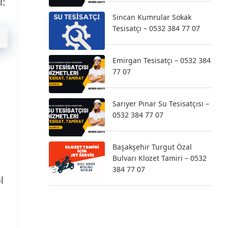
i:
Sincan Kumrular Sokak
Tesisatçı – 0532 384 77 07
Emirgan Tesisatçı – 0532 384
77 07
Sarıyer Pınar Su Tesisatçısı –
0532 384 77 07
Başakşehir Turgut Özal
Bulvarı Klozet Tamiri – 0532
384 77 07
l