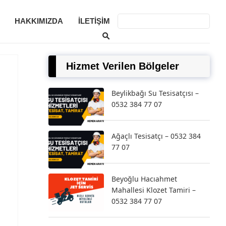
HAKKIMIZDA
İLETIŞIM
Hizmet Verilen Bölgeler
Beylikbağı Su Tesisatçısı –
0532 384 77 07
Ağaçlı Tesisatçı – 0532 384
77 07
Beyoğlu Hacıahmet
Mahallesi Klozet Tamiri –
0532 384 77 07