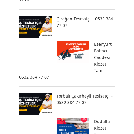
Çırağan Tesisatçı – 0532 384
77 07
Esenyurt
Baltacı
Caddesi
Klozet
Tamiri –
0532 384 77 07
Torbalı Çakırbeyli Tesisatçı –
0532 384 77 07
Dudullu
Klozet