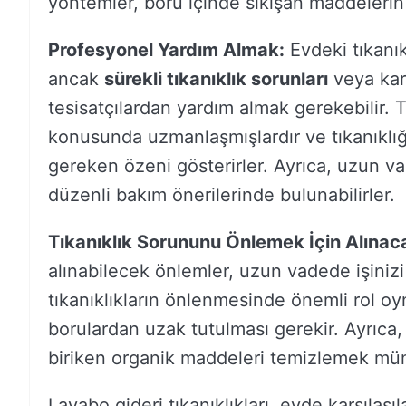
yöntemler, boru içinde sıkışan maddelerin 
Profesyonel Yardım Almak:
Evdeki tıkanık
ancak
sürekli tıkanıklık sorunları
veya karm
tesisatçılardan yardım almak gerekebilir. 
konusunda uzmanlaşmışlardır ve tıkanıklığ
gereken özeni gösterirler. Ayrıca, uzun 
düzenli bakım önerilerinde bulunabilirler.
Tıkanıklık Sorununu Önlemek İçin Alınac
alınabilecek önlemler, uzun vadede işinizi 
tıkanıklıkların önlenmesinde önemli rol oy
borulardan uzak tutulması gerekir. Ayrıca
biriken organik maddeleri temizlemek m
Lavabo gideri tıkanıklıkları, evde karşılaş