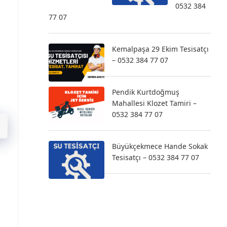
0532 384
77 07
Kemalpaşa 29 Ekim Tesisatçı
– 0532 384 77 07
Pendik Kurtdoğmuş
Mahallesi Klozet Tamiri –
0532 384 77 07
Büyükçekmece Hande Sokak
Tesisatçı – 0532 384 77 07