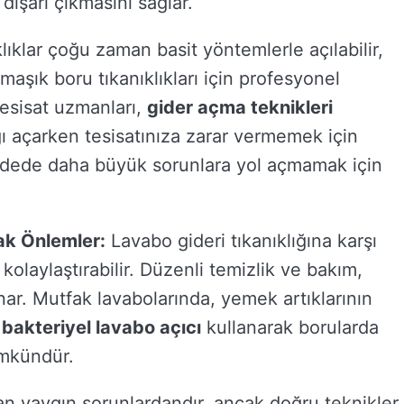
dışarı çıkmasını sağlar.
lıklar çoğu zaman basit yöntemlerle açılabilir,
aşık boru tıkanıklıkları için profesyonel
Tesisat uzmanları,
gider açma teknikleri
ı açarken tesisatınıza zarar vermemek için
vadede daha büyük sorunlara yol açmamak için
ak Önlemler:
Lavabo gideri tıkanıklığına karşı
kolaylaştırabilir. Düzenli temizlik ve bakım,
nar. Mutfak lavabolarında, yemek artıklarının
,
bakteriyel lavabo açıcı
kullanarak borularda
ümkündür.
ılan yaygın sorunlardandır, ancak doğru teknikler