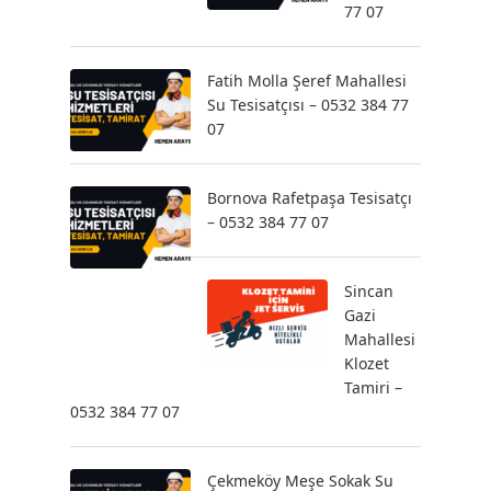
77 07
Fatih Molla Şeref Mahallesi
Su Tesisatçısı – 0532 384 77
07
Bornova Rafetpaşa Tesisatçı
– 0532 384 77 07
Sincan
Gazi
Mahallesi
Klozet
Tamiri –
0532 384 77 07
Çekmeköy Meşe Sokak Su