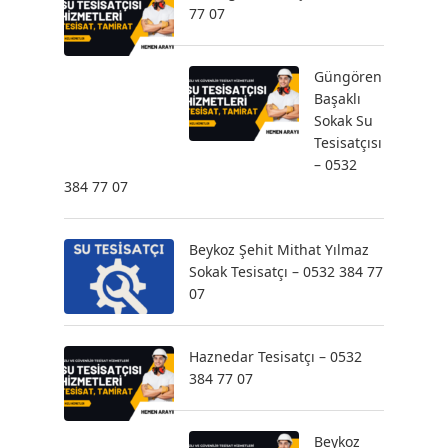
77 07
Güngören
Başaklı
Sokak Su
Tesisatçısı
– 0532
384 77 07
Beykoz Şehit Mithat Yılmaz
Sokak Tesisatçı – 0532 384 77
07
Haznedar Tesisatçı – 0532
384 77 07
Beykoz