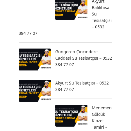
Akyurt
Balıkhisar
Su
Tesisatçısı
– 0532
384 77 07
Güngören Çinçindere
Caddesi Su Tesisatçısı – 0532
384 77 07
Akyurt Su Tesisatçısı – 0532
384 77 07
Menemen
Gölcük
Klozet
Tamiri –