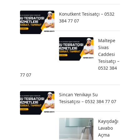
Konutkent Tesisatçı – 0532
384 77 07
Maltepe
Sivas
Caddesi
Tesisatçı –
0532 384
77 07
Sincan Yenikayı Su
Tesisatçısı – 0532 384 77 07
Kayışdağı
Lavabo
Açma