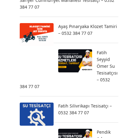
Sarıyer Cumhuriyet Mahallesi Tesisatçı – 0532
384 77 07
Ayaş Pınaryaka Klozet Tamiri
– 0532 384 77 07
Fatih
Seyyid
Ömer Su
Tesisatçısı
– 0532
384 77 07
Fatih Silivrikapı Tesisatçı –
0532 384 77 07
Pendik