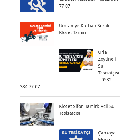
77 07
Ümraniye Kurban Sokak
Klozet Tamiri
Urla
Zeytineli
Su
Tesisatçısı
– 0532
384 77 07
Klozet Sifon Tamiri: Acil Su
Tesisatçısı
Çankaya
Mürsel