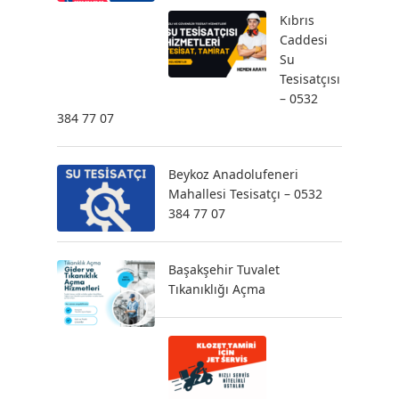
Kıbrıs
Caddesi
Su
Tesisatçısı
– 0532
384 77 07
Beykoz Anadolufeneri
Mahallesi Tesisatçı – 0532
384 77 07
Başakşehir Tuvalet
Tıkanıklığı Açma