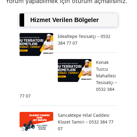
Yorum yapabilmek için
oturum açmalısınız
.
Hizmet Verilen Bölgeler
İdealtepe Tesisatçı – 0532
384 77 07
Konak
Tuzcu
Mahallesi
Tesisatçı –
0532 384
77 07
Sancaktepe Hilal Caddesi
Klozet Tamiri – 0532 384 77
07