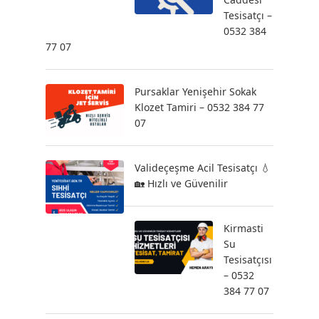
Tesisatçı –
0532 384
77 07
Pursaklar Yenişehir Sokak
Klozet Tamiri – 0532 384 77
07
Valideçeşme Acil Tesisatçı 💧
🏡 Hızlı ve Güvenilir
Kirmasti
Su
Tesisatçısı
– 0532
384 77 07