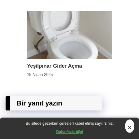
Yeşilpınar Gider Açma
15 Nisan 2025
Bir yanıt yazın
×
Bu sitede gezerken çerezleri kabul etmiş sayılırsınız.
Yorum yapabilmek için
oturum açmalısınız
.
Daha fazla bilgi